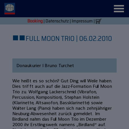
Booking
|
Datenschutz
|
Impressum
|
■
■
FULL MOON TRIO | 06.02.2010
Donaukurier | Bruno Turchet
Wie heißt es so schön? Gut Ding will Weile haben.
Dies trifft auch auf die Jazz-Formation Full Moon
Trio zu. Wolfgang Lackerschmid (Vibrafon,
Percussion, Komposition), Stephan Holstein
(Klarinette, Altsaxofon, Bassklarinette) sowie
Walter Lang (Piano) haben sich nach zehnjähriger
Neuburg-Abwesenheit zurück gemeldet. Im
Birdland nahm das Full Moon Trio im Dezember
2000 ihr Erstlingswerk namens „Birdland“ auf.