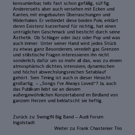
konsumierbar, teils fast schon gefällig, süffig.
Andererseits aber auch versehen mit Ecken und
Kanten, mit eingebauten Überraschungen und
Widerhaken. Er verbindet diese beiden Pole, erklärt
deren Existenz kurzerhand für nichtig, hat einen
untrüglichen Geschmack und besticht durch seine
Ästhetik. Ob Schlager oder Jazz oder Pop und was
auch immer: Unter seiner Hand wird jedes Stück
zu etwas ganz Besonderem, veredelt gar, Grenzen
und stilistische Fragen interessieren ihn nicht
sonderlich, dafür um so mehr all das, was zu einem
atmosphärisch dichten, intensiven, dynamischen
und höchst abwechslungsreichen Setablauf
gehört. Sein Timing ist auch in dieser Hinsicht
großartig. – „Songs I’ve Always Loved“? Ja, auch
das Publikum liebt sie an diesem
außergewöhnlichen Konzertabend im Birdland von
ganzem Herzen und beklatscht sie heftig.
Zurück zu: SwingIN Big Band – Audi Forum
Ingolstadt
Weiter zu: Frank Chastenier Trio