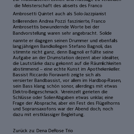
 die Meisterschaft des abseits des Franco
Ambrosetti Quintet auch als Solo-Jazzpianist
brillierenden Andrea Pozzi faszinierte, Franco
Ambrosettis bewundernde Worte bei der
Bandvorstellung waren sehr angebracht. Solide
nannte er dagegen seinen Drummer und ebenfalls
langjährigen Bandkollegen Stefano Bagnoli, das
stimmte nicht ganz, denn Bagnoli erfüllte seine
Aufgabe an der Drumstation dezent aber idealiter,
die Lautstärke dazu gekonnt auf die Räumlichkeiten
abstimmend – eine echte Kunst im Apothekenkeller.
Bassist Riccardo Fioravanti zeigte sich als
versierter Bandbassist, vor allem im Hardbop-Rasen,
sein Bass klang schön sonor, allerdings mit etwas
Elektro-Beigeschmack. Vereinzelt gerieten die
Schlüsse oder Solier-Abgaben etwas unklar, eine
Frage der Absprache, aber ein Fest des Flügelhorns
und Sopransaxofons war der Abend doch, noch
dazu mit erstklassiger Begleitung.
Zurück zu: Dena DeRose Trio