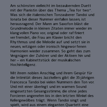
Am schönsten vielleicht im bezaubernden Duett
mit der Pianistin über das Thema „Tea for two“.
Was sich die italienischen Tonzauberer Tandoi und
Ionata bei dieser Nummer einfallen lassen, ist
herausragend. Der Mann am Saxofon bläst die
Grundmelodie in kleinen Zitaten immer wieder im
klangvollen Piano vor, original oder raffiniert
verfremdet, die Frau am Klavier bricht den
Rhythmus und die Melodie auf und setzt sie in
neuen, witzigen oder ironisch hingeworfenen
Harmonien wieder zusammen. So geht das zum
Vergnügen der Zuhörer und der Aktiven hin und
her – ein Kabinettstück der musikalischen
Hochintelligenz.
Mit ihrem noblen Anschlag und ihrem Gespür für
die Intimität dieses Jazzkellers gibt die 31-jährigen
Francesca Tandoi bei vielen Nummern den Ton vor.
Und mit einer überlegt und im warmen Sound
eingesetzten Gesangsstimme, die ohne jedes
Forcieren angenehm bis in den letzten Winkel des
Kellergewölbes trägt. Wenn Tandoi singt und
spielt, wird aus einem eleganten Quartett eine