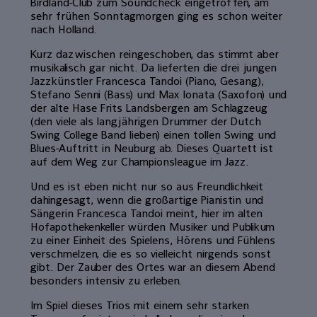
Birdland-Club zum Soundcheck eingetroffen, am
sehr frühen Sonntagmorgen ging es schon weiter
nach Holland.
Kurz dazwischen reingeschoben, das stimmt aber
musikalisch gar nicht. Da lieferten die drei jungen
Jazzkünstler Francesca Tandoi (Piano, Gesang),
Stefano Senni (Bass) und Max Ionata (Saxofon) und
der alte Hase Frits Landsbergen am Schlagzeug
(den viele als langjährigen Drummer der Dutch
Swing College Band lieben) einen tollen Swing und
Blues-Auftritt in Neuburg ab. Dieses Quartett ist
auf dem Weg zur Championsleague im Jazz.
Und es ist eben nicht nur so aus Freundlichkeit
dahingesagt, wenn die großartige Pianistin und
Sängerin Francesca Tandoi meint, hier im alten
Hofapothekenkeller würden Musiker und Publikum
zu einer Einheit des Spielens, Hörens und Fühlens
verschmelzen, die es so vielleicht nirgends sonst
gibt. Der Zauber des Ortes war an diesem Abend
besonders intensiv zu erleben.
Im Spiel dieses Trios mit einem sehr starken