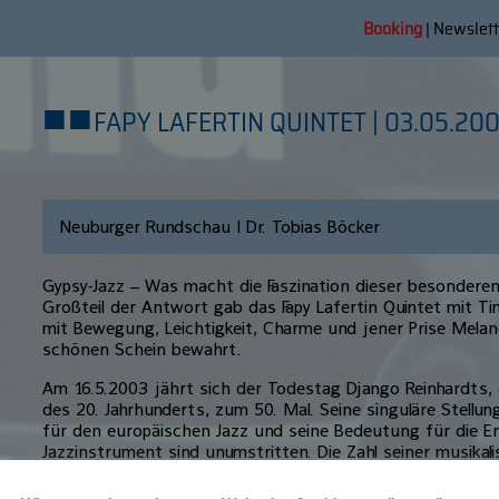
Booking
|
Newslett
■
■
FAPY LAFERTIN QUINTET | 03.05.20
Neuburger Rundschau | Dr. Tobias Böcker
Gypsy-Jazz – Was macht die Faszination dieser besonderen
Großteil der Antwort gab das Fapy Lafertin Quintet mit Tim
mit Bewegung, Leichtigkeit, Charme und jener Prise Melanc
schönen Schein bewahrt.
Am 16.5.2003 jährt sich der Todestag Django Reinhardts, 
des 20. Jahrhunderts, zum 50. Mal. Seine singuläre Stellu
für den europäischen Jazz und seine Bedeutung für die En
Jazzinstrument sind unumstritten. Die Zahl seiner musikali
Bandbreite des von ihm ausgehenden Traditionsstromes 