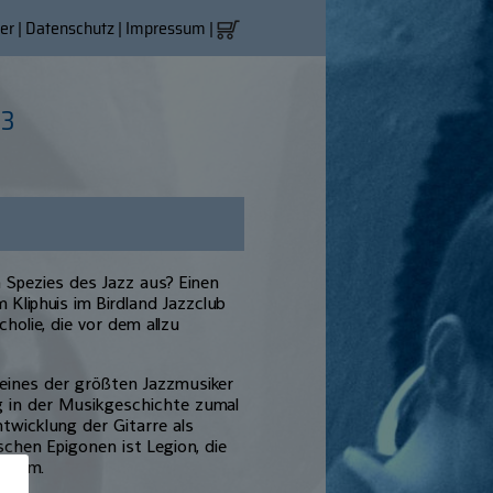
er
|
Datenschutz
|
Impressum
|
03
 Spezies des Jazz aus? Einen
 Kliphuis im Birdland Jazzclub
holie, die vor dem allzu
eines der größten Jazzmusiker
ng in der Musikgeschichte zumal
twicklung der Gitarre als
schen Epigonen ist Legion, die
enorm.