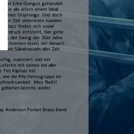
tegerer Erbe Djangos gehandelt
n: Sie alle eifern einem Ideal
ie seines Ursprungs. Und doch
om der Zeit verlorenen Juwelen
ub-Jazz finden sich soviel
der Eindruck entsteht, hier gehe
eil, der Swing der 30er Jahre
em Schrecken lösen, der danach
ischen Säbelrasseln aller Zeit.
duftig, nuanciert und mit
fertin mit seinen bei aller
 Tim Kliphuis mit
s, wie die Rhythmusgruppe im
ufmerksamkeit. Alles fließt!
lt gebieten könnte, weder
Ray Anderson Pocket Brass Band