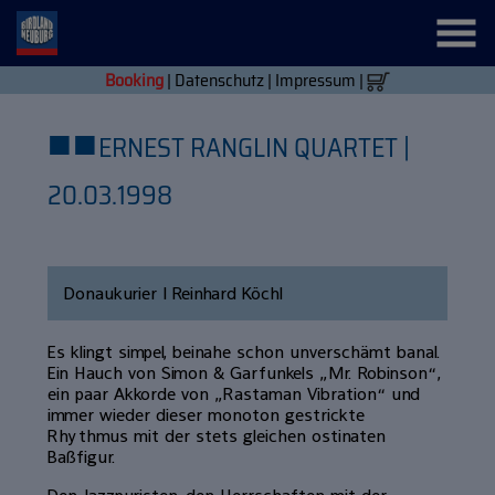
Booking
|
Datenschutz
|
Impressum
|
■
■
ERNEST RANGLIN QUARTET |
20.03.1998
Donaukurier | Reinhard Köchl
Es klingt simpel, beinahe schon unverschämt banal.
Ein Hauch von Simon & Garfunkels „Mr. Robinson“,
ein paar Akkorde von „Rastaman Vibration“ und
immer wieder dieser monoton gestrickte
Rhythmus mit der stets gleichen ostinaten
Baßfigur.
Den Jazzpuristen, den Herrschaften mit der