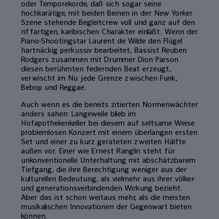
oder Temporekorde, daß sich sogar seine
hochkarätige, mit beiden Beinen in der New Yorker
Szene stehende Begleitcrew voll und ganz auf den
riffartigen, karibischen Charakter einläßt. Wenn der
Piano-Shootingstar Laurent de Wilde den Flügel
hartnäckig perkussiv bearbeitet, Bassist Reuben
Rodgers zusammen mit Drummer Dion Parson
diesen berühmten federnden Beat erzeugt,
verwischt im Nu jede Grenze zwischen Funk,
Bebop und Reggae.
Auch wenn es die bereits zitierten Normenwächter
anders sahen: Langeweile blieb im
Hofapothekenkeller bei diesem auf seltsame Weise
problemlosen Konzert mit einem überlangen ersten
Set und einer zu kurz gerateten zweiten Hälfte
außen vor. Einer wie Ernest Ranglin steht für
unkonventionelle Unterhaltung mit abschätzbarem
Tiefgang, die ihre Berechtigung weniger aus der
kulturellen Bedeutung, als vielmehr aus ihrer völker-
und generationsverbindenden Wirkung bezieht.
Aber das ist schon weitaus mehr, als die meisten
musikalischen Innovationen der Gegenwart bieten
können.