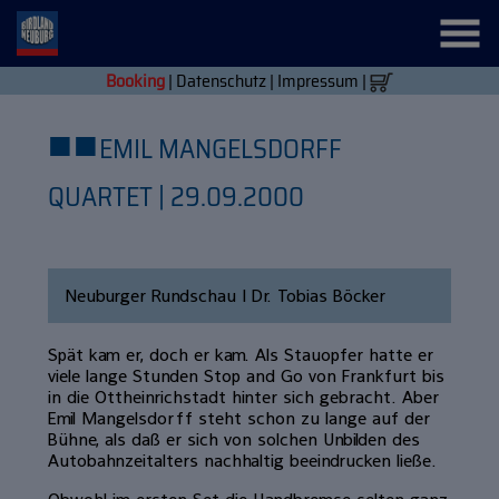
Booking
|
Datenschutz
|
Impressum
|
■
■
EMIL MANGELSDORFF
QUARTET | 29.09.2000
Neuburger Rundschau | Dr. Tobias Böcker
Spät kam er, doch er kam. Als Stauopfer hatte er
viele lange Stunden Stop and Go von Frankfurt bis
in die Ottheinrichstadt hinter sich gebracht. Aber
Emil Mangelsdorff steht schon zu lange auf der
Bühne, als daß er sich von solchen Unbilden des
Autobahnzeitalters nachhaltig beeindrucken ließe.
Obwohl im ersten Set die Handbremse selten ganz