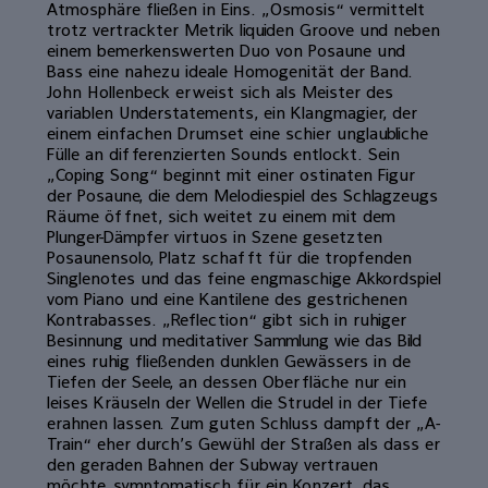
Atmosphäre fließen in Eins. „Osmosis“ vermittelt
trotz vertrackter Metrik liquiden Groove und neben
einem bemerkenswerten Duo von Posaune und
Bass eine nahezu ideale Homogenität der Band.
John Hollenbeck erweist sich als Meister des
variablen Understatements, ein Klangmagier, der
einem einfachen Drumset eine schier unglaubliche
Fülle an differenzierten Sounds entlockt. Sein
„Coping Song“ beginnt mit einer ostinaten Figur
der Posaune, die dem Melodiespiel des Schlagzeugs
Räume öffnet, sich weitet zu einem mit dem
Plunger-Dämpfer virtuos in Szene gesetzten
Posaunensolo, Platz schafft für die tropfenden
Singlenotes und das feine engmaschige Akkordspiel
vom Piano und eine Kantilene des gestrichenen
Kontrabasses. „Reflection“ gibt sich in ruhiger
Besinnung und meditativer Sammlung wie das Bild
eines ruhig fließenden dunklen Gewässers in de
Tiefen der Seele, an dessen Oberfläche nur ein
leises Kräuseln der Wellen die Strudel in der Tiefe
erahnen lassen. Zum guten Schluss dampft der „A-
Train“ eher durch’s Gewühl der Straßen als dass er
den geraden Bahnen der Subway vertrauen
möchte, symptomatisch für ein Konzert, das