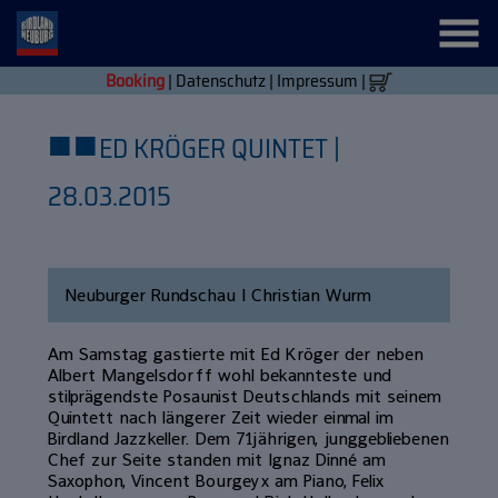
Booking
|
Datenschutz
|
Impressum
|
■
■
ED KRÖGER QUINTET |
28.03.2015
Neuburger Rundschau | Christian Wurm
Am Samstag gastierte mit Ed Kröger der neben
Albert Mangelsdorff wohl bekannteste und
stilprägendste Posaunist Deutschlands mit seinem
Quintett nach längerer Zeit wieder einmal im
Birdland Jazzkeller. Dem 71jährigen, junggebliebenen
Chef zur Seite standen mit Ignaz Dinné am
Saxophon, Vincent Bourgeyx am Piano, Felix