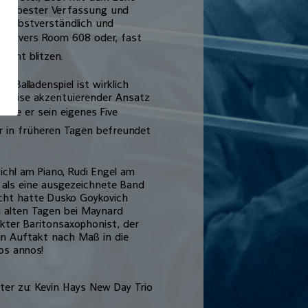
h in bester Verfassung und
e selbstverständlich und
ilvers Room 608 oder, fast
ument blitzen.
 Balladenspiel ist wirklich
 präzise akzentuierender Ansatz
te er sein eigenes Five
er in früheren Tagen befreundet
ichl am Piano, Rudi Engel am
 als eine ausgezeichnete Band
cht hatte Dusko Goykovich
 alten Tagen bei Maynard
er Baritonsaxophonist, der
in Auftakt nach Maß in die
os annos!
ter zu: Kevin Hays New Day Trio