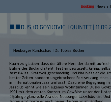
Booking
|
Newslett
■
■
DUSKO GOYKOVICH QUINTET | 11.09.
Neuburger Rundschau | Dr. Tobias Böcker
Kaum zu glauben, dass der ältere Herr, der da mit aufrec
Bühne des Birdland steht, fest eingewurzelt, kernig, selb
fast 84 ist. Kraftvoll, geschmeidig und klar bläst er die T
bester Zeiten, sondern ungebrochene Fortsetzung eines L
im internationalen Jazz umfasst. Dazu eine Begegnung mi
Jazzclub kennt wie sein eigenes Wohnzimmer. Dusko Goyko
1991 mit dem ersten Konzert im Gewölbe unter der Hofap
25jährige glanzvolle Ära des Neuburger Jazzclubs ein. Und
Jahren eröffnete er auch heuer die Saison im Birdland.
Der am 14. Oktober 1931 im bosnischen Jajce geborene T