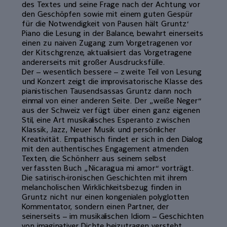
des Textes und seine Frage nach der Achtung vor
den Geschöpfen sowie mit einem guten Gespür
für die Notwendigkeit von Pausen hält Gruntz‘
Piano die Lesung in der Balance, bewahrt einerseits
einen zu naiven Zugang zum Vorgetragenen vor
der Kitschgrenze, aktualisiert das Vorgetragene
andererseits mit großer Ausdrucksfülle.
Der – wesentlich bessere – zweite Teil von Lesung
und Konzert zeigt die improvisatorische Klasse des
pianistischen Tausendsassas Gruntz dann noch
einmal von einer anderen Seite. Der „weiße Neger“
aus der Schweiz verfügt über einen ganz eigenen
Stil, eine Art musikalisches Esperanto zwischen
Klassik, Jazz, Neuer Musik und persönlicher
Kreativität. Empathisch findet er sich in den Dialog
mit den authentisches Engagement atmenden
Texten, die Schönherr aus seinem selbst
verfassten Buch „Nicaragua mi amor“ vorträgt.
Die satirisch-ironischen Geschichten mit ihrem
melancholischen Wirklichkeitsbezug finden in
Gruntz nicht nur einen kongenialen polyglotten
Kommentator, sondern einen Partner, der
seinerseits – im musikalischen Idiom – Geschichten
von imaginativer Dichte beizutragen versteht.