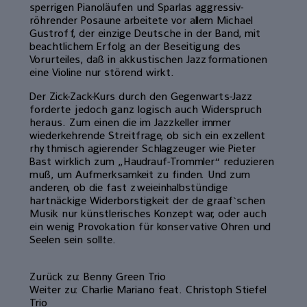
sperrigen Pianoläufen und Sparlas aggressiv-
röhrender Posaune arbeitete vor allem Michael
Gustroff, der einzige Deutsche in der Band, mit
beachtlichem Erfolg an der Beseitigung des
Vorurteiles, daß in akkustischen Jazzformationen
eine Violine nur störend wirkt.
Der Zick-Zack-Kurs durch den Gegenwarts-Jazz
forderte jedoch ganz logisch auch Widerspruch
heraus. Zum einen die im Jazzkeller immer
wiederkehrende Streitfrage, ob sich ein exzellent
rhythmisch agierender Schlagzeuger wie Pieter
Bast wirklich zum „Haudrauf-Trommler“ reduzieren
muß, um Aufmerksamkeit zu finden. Und zum
anderen, ob die fast zweieinhalbstündige
hartnäckige Widerborstigkeit der de graaf`schen
Musik nur künstlerisches Konzept war, oder auch
ein wenig Provokation für konservative Ohren und
Seelen sein sollte.
Zurück zu: Benny Green Trio
Weiter zu: Charlie Mariano feat. Christoph Stiefel
Trio