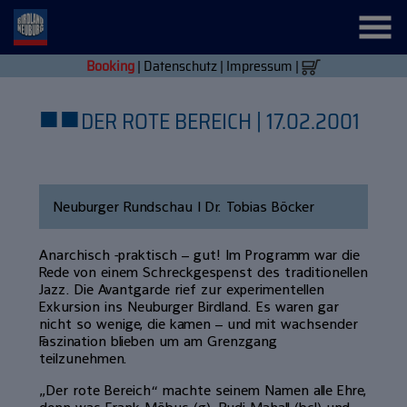
Booking
|
Datenschutz
|
Impressum
|
■
■
DER ROTE BEREICH | 17.02.2001
Neuburger Rundschau | Dr. Tobias Böcker
Anarchisch -praktisch – gut! Im Programm war die
Rede von einem Schreckgespenst des traditionellen
Jazz. Die Avantgarde rief zur experimentellen
Exkursion ins Neuburger Birdland. Es waren gar
nicht so wenige, die kamen – und mit wachsender
Faszination blieben um am Grenzgang
teilzunehmen.
„Der rote Bereich“ machte seinem Namen alle Ehre,
denn was Frank Möbus (g), Rudi Mahall (bcl) und