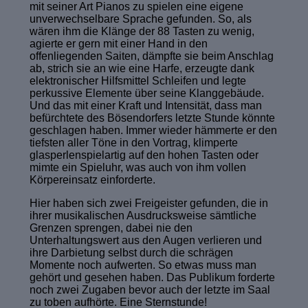
mit seiner Art Pianos zu spielen eine eigene
unverwechselbare Sprache gefunden. So, als
wären ihm die Klänge der 88 Tasten zu wenig,
agierte er gern mit einer Hand in den
offenliegenden Saiten, dämpfte sie beim Anschlag
ab, strich sie an wie eine Harfe, erzeugte dank
elektronischer Hilfsmittel Schleifen und legte
perkussive Elemente über seine Klanggebäude.
Und das mit einer Kraft und Intensität, dass man
befürchtete des Bösendorfers letzte Stunde könnte
geschlagen haben. Immer wieder hämmerte er den
tiefsten aller Töne in den Vortrag, klimperte
glasperlenspielartig auf den hohen Tasten oder
mimte ein Spieluhr, was auch von ihm vollen
Körpereinsatz einforderte.
Hier haben sich zwei Freigeister gefunden, die in
ihrer musikalischen Ausdrucksweise sämtliche
Grenzen sprengen, dabei nie den
Unterhaltungswert aus den Augen verlieren und
ihre Darbietung selbst durch die schrägen
Momente noch aufwerten. So etwas muss man
gehört und gesehen haben. Das Publikum forderte
noch zwei Zugaben bevor auch der letzte im Saal
zu toben aufhörte. Eine Sternstunde!