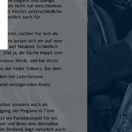
beiden nicht nur verschiedene
n somit höchst unterschiedliche
 eigentlich auch für
 Partner, suchen für sich als
dern lassen sich ein auf eine
ich auf Neuland. Schließlich
.  Und ja, die Sache klappt vom
elonious Monk, und bei Victor
s der Feder Tollivers. Bei dem
i dem mit Latin-Groove
n und verzögernden Beats
roßen, sondern auch als
lgang der Pinguine in Töne
t ein Paradebeispiel für ein
iver und Farao eine dermaßen
m Birdland, liegt natürlich auch