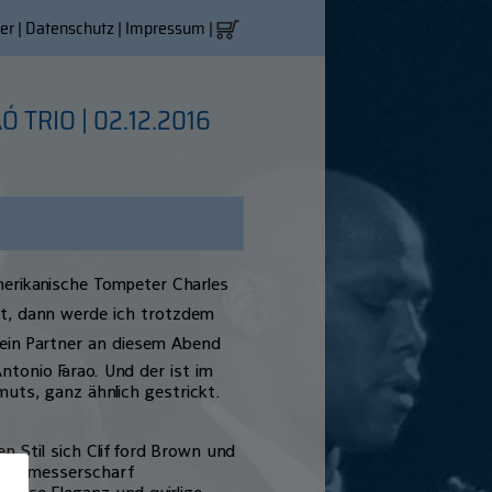
er
|
Datenschutz
|
Impressum
|
 TRIO | 02.12.2016
amerikanische Tompeter Charles
icht, dann werde ich trotzdem
 Sein Partner an diesem Abend
Antonio Farao. Und der ist im
uts, ganz ähnlich gestrickt.
sen Stil sich Clifford Brown und
, die messerscharf
llose Eleganz und quirlige,