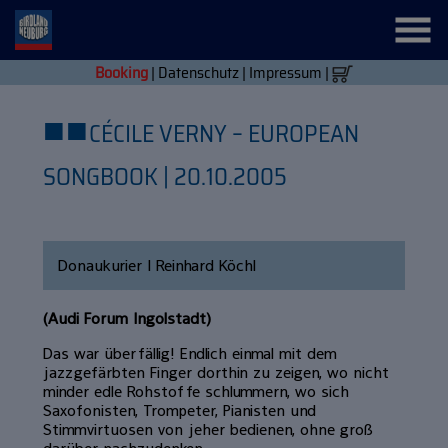
Booking
|
Datenschutz
|
Impressum
|
■
■
CÉCILE VERNY – EUROPEAN
SONGBOOK | 20.10.2005
Donaukurier | Reinhard Köchl
(Audi Forum Ingolstadt)
Das war überfällig! Endlich einmal mit dem
jazzgefärbten Finger dorthin zu zeigen, wo nicht
minder edle Rohstoffe schlummern, wo sich
Saxofonisten, Trompeter, Pianisten und
Stimmvirtuosen von jeher bedienen, ohne groß
darüber nachzudenken.