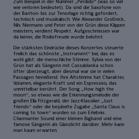
Zum Beispiel in der Nummer „Perdido“ (was so viel
wie verloren bedeutet). Da sind die Saxofone von
der Bariton- bis zur Tenorlage richtig gefordert,
technisch und musikalisch. Wie Alexander Großnick,
Nils Niermann und Peter von der Grün diese Klippen
meistern, verdient Respekt. Aufgeschmissen war
da keiner, die Risikofreude wurde belohnt.
Die stärksten Eindrücke dieses Konzertes steuerte
freilich das schönste „Instrument“ bei, das es
wohl gibt: die menschliche Stimme. Sylvia von der
Grün hat als Sängerin mit Cassablanka schon
öfter überzeugt, aber diesmal war sie in vielen
Passagen hinreißend. Ihre Altstimme hat Charakter,
Volumen, elegante Kraft und ein Espressivo, das
unmittelbar berührt. Der Song „How high the
moon“, so etwas wie die Erkennungsmelodie der
großen Ella Fitzgerald, der Jazz-Klassiker „Just
friends“ oder die bejubelte Zugabe „Santa Claus is
coming to town“ wurden so zum Erlebnis.
Charmanter Sound einer kleinen Bigband und eine
famose Sängerin als Glanzlicht darüber. Mehr kann
man kaum erwarten.