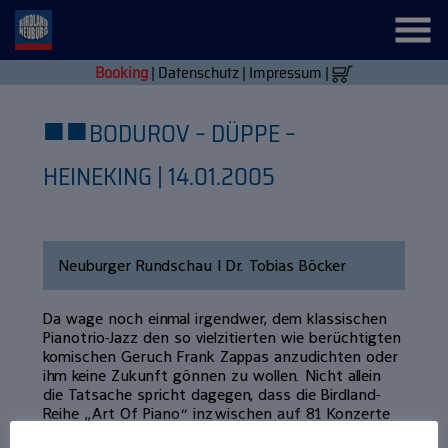
Booking
|
Datenschutz
|
Impressum
|
■
■
BODUROV – DÜPPE –
HEINEKING | 14.01.2005
Neuburger Rundschau | Dr. Tobias Böcker
Da wage noch einmal irgendwer, dem klassischen
Pianotrio-Jazz den so vielzitierten wie berüchtigten
komischen Geruch Frank Zappas anzudichten oder
ihm keine Zukunft gönnen zu wollen. Nicht allein
die Tatsache spricht dagegen, dass die Birdland-
Reihe „Art Of Piano“ inzwischen auf 81 Konzerte
zurückblicken kann. Wie intensiv sich im Heute