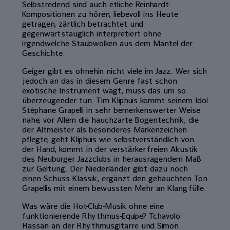
Selbstredend sind auch etliche Reinhardt-
Kompositionen zu hören, liebevoll ins Heute
getragen, zärtlich betrachtet und
gegenwartstauglich interpretiert ohne
irgendwelche Staubwolken aus dem Mantel der
Geschichte.
Geiger gibt es ohnehin nicht viele im Jazz. Wer sich
jedoch an das in diesem Genre fast schon
exotische Instrument wagt, muss das um so
überzeugender tun. Tim Kliphuis kommt seinem Idol
Stéphane Grapelli in sehr bemerkenswerter Weise
nahe; vor Allem die hauchzarte Bogentechnik, die
der Altmeister als besonderes Markenzeichen
pflegte, geht Kliphuis wie selbstverständlich von
der Hand, kommt in der verstärkerfreien Akustik
des Neuburger Jazzclubs in herausragendem Maß
zur Geltung. Der Niederländer gibt dazu noch
einen Schuss Klassik, ergänzt den gehauchten Ton
Grapellis mit einem bewussten Mehr an Klangfülle.
Was wäre die Hot-Club-Musik ohne eine
funktionierende Rhythmus-Equipe? Tchavolo
Hassan an der Rhythmusgitarre und Simon