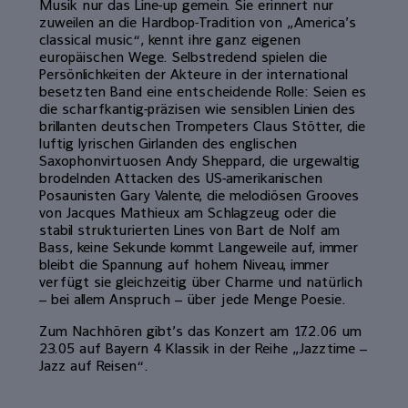
Musik nur das Line-up gemein. Sie erinnert nur
zuweilen an die Hardbop-Tradition von „America’s
classical music“, kennt ihre ganz eigenen
europäischen Wege. Selbstredend spielen die
Persönlichkeiten der Akteure in der international
besetzten Band eine entscheidende Rolle: Seien es
die scharfkantig-präzisen wie sensiblen Linien des
brillanten deutschen Trompeters Claus Stötter, die
luftig lyrischen Girlanden des englischen
Saxophonvirtuosen Andy Sheppard, die urgewaltig
brodelnden Attacken des US-amerikanischen
Posaunisten Gary Valente, die melodiösen Grooves
von Jacques Mathieux am Schlagzeug oder die
stabil strukturierten Lines von Bart de Nolf am
Bass, keine Sekunde kommt Langeweile auf, immer
bleibt die Spannung auf hohem Niveau, immer
verfügt sie gleichzeitig über Charme und natürlich
– bei allem Anspruch – über jede Menge Poesie.
Zum Nachhören gibt’s das Konzert am 17.2.06 um
23.05 auf Bayern 4 Klassik in der Reihe „Jazztime –
Jazz auf Reisen“.