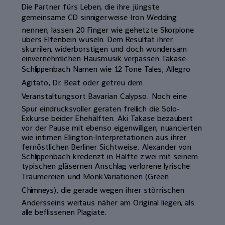
Die Partner fürs Leben, die ihre jüngste
gemeinsame CD sinnigerweise Iron Wedding
nennen, lassen 20 Finger wie gehetzte Skorpione
übers Elfenbein wuseln. Dem Resultat ihrer
skurrilen, widerborstigen und doch wundersam
einvernehmlichen Hausmusik verpassen Takase-
Schlippenbach Namen wie 12 Tone Tales, Allegro
Agitato, Dr. Beat oder getreu dem
Veranstaltungsort Bavarian Calypso. Noch eine
Spur eindrucksvoller geraten freilich die Solo-
Exkurse beider Ehehälften. Aki Takase bezaubert
vor der Pause mit ebenso eigenwilligen, nuancierten
wie intimen Ellington-Interpretationen aus ihrer
fernöstlichen Berliner Sichtweise. Alexander von
Schlippenbach kredenzt in Hälfte zwei mit seinem
typischen gläsernen Anschlag verlorene lyrische
Träumereien und Monk-Variationen (Green
Chimneys), die gerade wegen ihrer störrischen
Andersseins weitaus näher am Original liegen, als
alle beflissenen Plagiate.