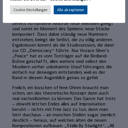
Kontrafaktur nennt, und Konitz, Bossert, Rückert
und der Rest der Band waren und sind deren
Cookie Einstellungen
Alle akzeptieren
absolute Fans. Dabei werden aus dem Stehgreif
etablierte Jazz-Standards auswählt, über deren
bereits vorhandene Akkorde neue Melodien gelegt
und somit im Moment des Spielens neue Stücke
komponiert. Dass dabei ständig neue Nummern
entstehen, belegt die Setlist, die zu völlig anderen
Ergebnissen kommt als die Studiosession, die dann
zur CD „Democracy“ führte. Nur Horace Silver’s
„Peace“ hat es vom Tonträger auf die Birdland-
Bühne geschafft, alles weitere sind selbst den
Musikern vorher unbekannte Uraufführungen, die
einfach nur deswegen entstanden, weil es der
Band in diesem Augenblick genau so gefiel.
Freilich, ein bisschen offene Ohren braucht man
schon, um das theoretische Konzept dann auch
real nachvollziehen zu können. Das Ganze hat trotz
– obwohl letzten Endes alles auf Improvisation
beruht – nichts mit Free Jazz zu tun, denn man
hört durchaus – an manchen Stellen sogar ziemlich
deutlich – heraus, auf welchen alten die neuen
Kompositionen aufbauen. „Stella By Starlight“, „All