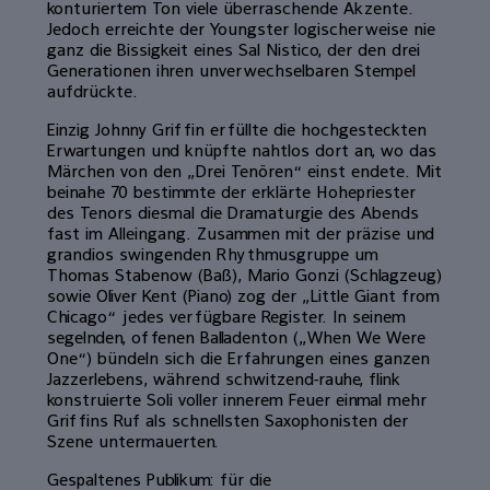
konturiertem Ton viele überraschende Akzente.
Jedoch erreichte der Youngster logischerweise nie
ganz die Bissigkeit eines Sal Nistico, der den drei
Generationen ihren unverwechselbaren Stempel
aufdrückte.
Einzig Johnny Griffin erfüllte die hochgesteckten
Erwartungen und knüpfte nahtlos dort an, wo das
Märchen von den „Drei Tenören“ einst endete. Mit
beinahe 70 bestimmte der erklärte Hohepriester
des Tenors diesmal die Dramaturgie des Abends
fast im Alleingang. Zusammen mit der präzise und
grandios swingenden Rhythmusgruppe um
Thomas Stabenow (Baß), Mario Gonzi (Schlagzeug)
sowie Oliver Kent (Piano) zog der „Little Giant from
Chicago“ jedes verfügbare Register. In seinem
segelnden, offenen Balladenton („When We Were
One“) bündeln sich die Erfahrungen eines ganzen
Jazzerlebens, während schwitzend-rauhe, flink
konstruierte Soli voller innerem Feuer einmal mehr
Griffins Ruf als schnellsten Saxophonisten der
Szene untermauerten.
Gespaltenes Publikum: für die