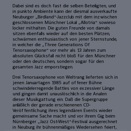
Dabei sind es doch fast die selben Beteiligten, und
in punkto Ambiente kann der diesmal ausverkaufte
Neuburger „Birdland“-Jazzclub mit dem inzwischen
geschlossenen Münchner Lokal „Allotria“ sowieso
locker mithalten. Die guten Freunde von damals
sitzen ebenfalls wieder auf den besten Plätzen,
schwärmen enthusiastisch von jener Sternstunde,
in welcher die „Three Generations Of
Tenorsaxophone“ vor mehr als 13 Jahren zum
absoluten Glücksfall nicht bloß für den Münchner
oder den deutschen, sondern sogar für den
gesamten Jazz emporstiegen.
Drei Tenorsaxophone von Weltrang lieferten sich in
jenen Januartagen 1985 auf offener Bühne
schwindelerregende Battles von exzessiver Länge
und gingen damit unauslöschlich in die Analen
dieser Musikgattung ein. Daß die Supergruppe
anläßlich der gerade erschienenen CD-
Veröffentlichung ihres legendären Events wieder
gemeinsame Sache macht und vor ihrem Gig beim
Nürnberger „Jazz Ost-West“-Festival ausgerechnet
in Neuburg ihr bühnenmäßiges Wiedersehen feiert,