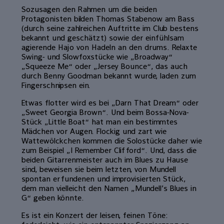
Sozusagen den Rahmen um die beiden
Protagonisten bilden Thomas Stabenow am Bass
(durch seine zahlreichen Auftritte im Club bestens
bekannt und geschätzt) sowie der einfühlsam
agierende Hajo von Hadeln an den drums. Relaxte
Swing- und Slowfoxstücke wie „Broadway“
„Squeeze Me“ oder „Jersey Bounce“, das auch
durch Benny Goodman bekannt wurde, laden zum
Fingerschnipsen ein.
Etwas flotter wird es bei „Darn That Dream“ oder
„Sweet Georgia Brown“. Und beim Bossa-Nova-
Stück „Little Boat“ hat man ein bestimmtes
Mädchen vor Augen. Flockig und zart wie
Wattewölckchen kommen die Solostücke daher wie
zum Beispiel „I Remember Clifford“. Und, dass die
beiden Gitarrenmeister auch im Blues zu Hause
sind, beweisen sie beim letzten, von Mundell
spontan erfundenen und improvisierten Stück,
dem man vielleicht den Namen „Mundell’s Blues in
G“ geben könnte.
Es ist ein Konzert der leisen, feinen Töne: