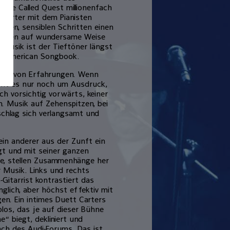
ibe Called Quest millionenfach
 Carter mit dem Pianisten
rten, sensiblen Schritten einen
 Händen auf wundersame Weise
usik ist der Tieftöner längst
at American Songbook.
umme von Erfahrungen. Wenn
eht es nur noch um Ausdruck,
ch vorsichtig vorwärts, keiner
. Musik auf Zehenspitzen, bei
schlag sich verlangsamt und
ein anderer aus der Zunft ein
gt und mit seiner ganzen
nge, stellen Zusammenhänge her
 Musik. Links und rechts
s-Gitarrist kontrastiert das
glich, aber höchst effektiv mit
n. Ein intimes Duett Carters
olos, das je auf dieser Bühne
“ biegt, dekliniert und
ch des Audi-Forums. Das ist