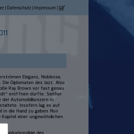
er
|
Datenschutz
|
Impressum
|
011
verströmen Eleganz, Noblesse,
 Die Diplomaten des Jazz. Also
große Ray Brown vor fast genau
adt“ eröffnen durfte. Seither
e der Automobilkonzern in
taltete. Insofern lag es auf
l in die Hand zu geben: Ron
e Kapitel einer ungewöhnlichen
Demarkationslinie des