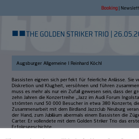
Booking
|
Newslett
■
■
THE GOLDEN STRIKER TRIO | 26.05.2
Augsburger Allgemeine | Reinhard Köchl
Bassisten eignen sich perfekt für feierliche Anlässe. Sie 
Diskretion und Klugheit, versöhnen und führen zusammen.
muss es mehr als nur ein Zufall gewesen sein, dass der 
zehn Jahren die Konzertreihe „Jazz im Audi Forum Ingolst
strömten rund 50 000 Besucher in etwa 380 Konzerte, di
Zusammenarbeit mit dem Birdland Jazzclub Neuburg verans
der Hand, zum Jubiläum abermals einem Bassisten die Züge
Carter. Er vollendete mit dem Golden Striker Trio das erst
Erfolgsgeschichte.
Kaum vorstellbar, dass der Mann einst mit Miles Davis die 