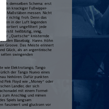
 nach demselben Schema: erst
ich ein knackiger Fußwipper-
ellen Maßstäben messen. Nicht
uer richtig froh. Denn das
t jeden in der Luft liegenden
nsportiert ungefiltert jede
erstil: heißblütig, innig,
 seiner „Quetsche“ knisternde
fzenden Blasebalg. Hanns Höhn
en Groove. Das Meiste erinnert
d Glück, als an argentinische
, selten swingenden
e wie Elektrotango, Tango
türlich der Tango Nuevo eines
nau hinhören. Dafür punkten
band Pink Floyd wie „Money“ oder
schen Landler, der sich
 Tachonadel mit einem Formel-
bis zum Anschlag und mimen
des Spiels langsam
n fasziniert und glucksen vor