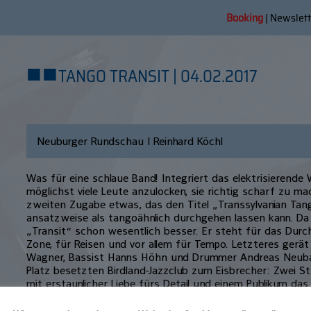
Booking
|
Newslett
■
■
TANGO TRANSIT | 04.02.2017
Neuburger Rundschau | Reinhard Köchl
Was für eine schlaue Band! Integriert das elektrisierende
möglichst viele Leute anzulocken, sie richtig scharf zu mac
zweiten Zugabe etwas, das den Titel „Transsylvanian Tang
ansatzweise als tangoähnlich durchgehen lassen kann. Da
„Transit“ schon wesentlich besser. Er steht für das Dur
Zone, für Reisen und vor allem für Tempo. Letzteres gerät
Wagner, Bassist Hanns Höhn und Drummer Andreas Neubau
Platz besetzten Birdland-Jazzclub zum Eisbrecher: Zwei S
mit erstaunlicher Liebe fürs Detail und einem Publikum das
genug – regelrecht ausrastet.