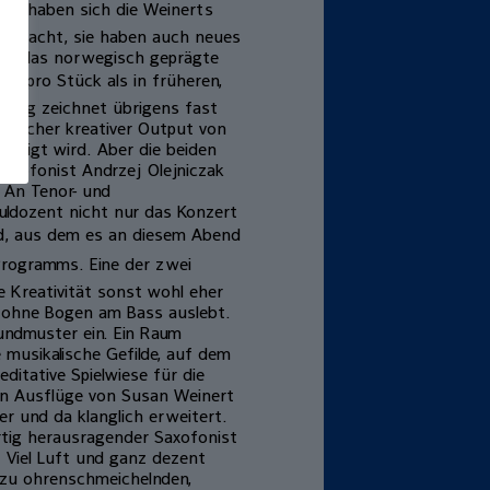
2015 haben sich die Weinerts
gemacht, sie haben auch neues
age das norwegisch geprägte
en pro Stück als in früheren,
fung zeichnet übrigens fast
greicher kreativer Output von
rdigt wird. Aber die beiden
Saxofonist Andrzej Olejniczak
 An Tenor- und
uldozent nicht nur das Konzert
d, aus dem es an diesem Abend
 Programms. Eine der zwei
e Kreativität sonst wohl eher
nd ohne Bogen am Bass auslebt.
undmuster ein. Ein Raum
musikalische Gefilde, auf dem
ditative Spielwiese für die
en Ausflüge von Susan Weinert
er und da klanglich erweitert.
rtig herausragender Saxofonist
. Viel Luft und ganz dezent
 zu ohrenschmeichelnden,