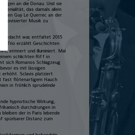
htungen an die Donau. Und sie
 Genialität, das damals allein
grafen Guy Le Querrec an der
improvisierter Musik zu
n gedacht war, entfaltet 2015
s Trio erzählt Geschichten 
nt, erinnert und illuminiert. Mal
inem schlichten Riff in
int sich Romanos Schlagzeug
bevor es mit lässigen
erhöht. Sclavis platziert
mit fast flötenartigem Hauch
ien in fröhlich sprudelnde
ende hypnotische Wirkung,
afrikanisch durchdrungen in
bleiben der in Paris lebende
auf spürbarer Distanz zum
 Musikformen und behandeln