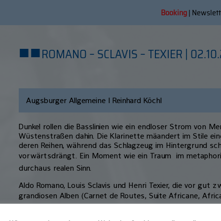
Booking
|
Newslett
■
■
ROMANO – SCLAVIS – TEXIER | 02.10
Augsburger Allgemeine | Reinhard Köchl
Dunkel rollen die Basslinien wie ein endloser Strom von M
Wüstenstraßen dahin. Die Klarinette mäandert im Stile ein
deren Reihen, während das Schlagzeug im Hintergrund sch
vorwärtsdrängt. Ein Moment wie ein Traum  im metaphor
durchaus realen Sinn.
Aldo Romano, Louis Sclavis und Henri Texier, die vor gut z
grandiosen Alben (Carnet de Routes, Suite Africane, Afri
Jazzgeschichte schrieben, haben sich wieder zusammenget
Comeback auch noch dem Birdland-Jazzclub in Neuburg ih