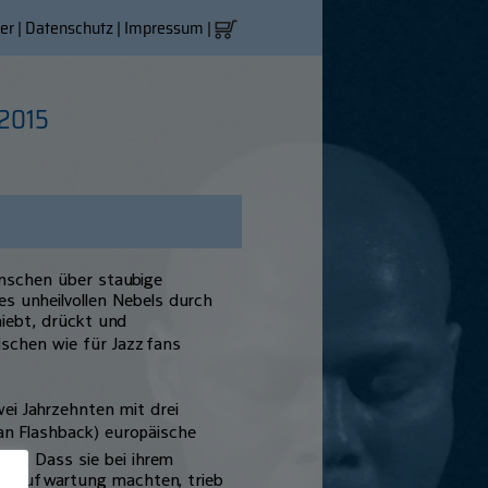
er
|
Datenschutz
|
Impressum
|
.2015
enschen über staubige
es unheilvollen Nebels durch
iebt, drückt und
ischen wie für Jazzfans
wei Jahrzehnten mit drei
can Flashback) europäische
an. Dass sie bei ihrem
re Aufwartung machten, trieb