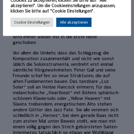
Cookies zu akzeptieren, klicken Sie bitte auf "Alle
Pianist Rainer Böhm am Bösendorfer-Flügel und am
akzeptieren". Um die Cookieeinstellungen anzupassen,
Keyboard improvisiert, sind Mini-Tour de Forces der
klicken Sie bitte auf "Cookie Einstellungen".
Harmonielehre. Streckenweise spielt er Linien
unisono mit dem Altsaxofonisten Wanja Slavin und
Cookie Einstellungen
Alle akzeptieren
dem Gitarristen Reinier Baas. Matthias Pichler am
Kontrabass flankiert sie dabei nicht nur, sondern
wird immer wieder mit in die erste Reihe
geschoben.
Vor allem die Umkehr, dass das Schlagzeug die
Komposition zusammenhält und nicht wie sonst
üblich die Soloinstrumente, verdreht erst einmal
sämtliche Hörgewohnheiten. Peter Gall und seine
Freunde schaffen so neue Strukturen, die auf
alten Fundamenten bauen. Das tanzbare „Luz
Solar“ soll an Herbie Hancock erinnern, für das
melancholische „Heartbeat“ mit Böhms sphärisch-
schönem Klaviersolo oder „Yellow Heaven“ mit
Slavins treibendem, energetischem Alto stehen
andere Götter des Jazz Pate. Sie alle vereinen sich
schließlich in „Heroes“, bei dem gerade Baas nicht
zum ersten Mal unter Beweis stellt, wie man mit
einem völlig gegen den Strich gebürsteten Saiten-
Intermezzo tatsächlich so etwas wie Wohlklang