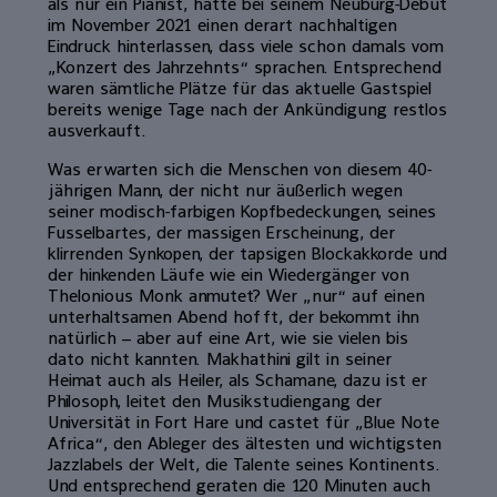
als nur ein Pianist, hatte bei seinem Neuburg-Debüt
im November 2021 einen derart nachhaltigen
Eindruck hinterlassen, dass viele schon damals vom
„Konzert des Jahrzehnts“ sprachen. Entsprechend
waren sämtliche Plätze für das aktuelle Gastspiel
bereits wenige Tage nach der Ankündigung restlos
ausverkauft.
Was erwarten sich die Menschen von diesem 40-
jährigen Mann, der nicht nur äußerlich wegen
seiner modisch-farbigen Kopfbedeckungen, seines
Fusselbartes, der massigen Erscheinung, der
klirrenden Synkopen, der tapsigen Blockakkorde und
der hinkenden Läufe wie ein Wiedergänger von
Thelonious Monk anmutet? Wer „nur“ auf einen
unterhaltsamen Abend hofft, der bekommt ihn
natürlich – aber auf eine Art, wie sie vielen bis
dato nicht kannten. Makhathini gilt in seiner
Heimat auch als Heiler, als Schamane, dazu ist er
Philosoph, leitet den Musikstudiengang der
Universität in Fort Hare und castet für „Blue Note
Africa“, den Ableger des ältesten und wichtigsten
Jazzlabels der Welt, die Talente seines Kontinents.
Und entsprechend geraten die 120 Minuten auch