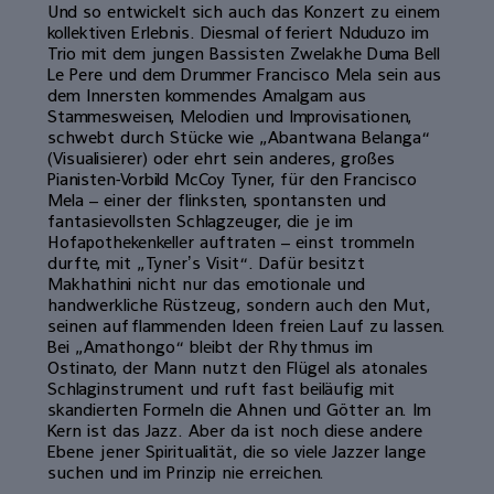
Und so entwickelt sich auch das Konzert zu einem
kollektiven Erlebnis. Diesmal offeriert Nduduzo im
Trio mit dem jungen Bassisten Zwelakhe Duma Bell
Le Pere und dem Drummer Francisco Mela sein aus
dem Innersten kommendes Amalgam aus
Stammesweisen, Melodien und Improvisationen,
schwebt durch Stücke wie „Abantwana Belanga“
(Visualisierer) oder ehrt sein anderes, großes
Pianisten-Vorbild McCoy Tyner, für den Francisco
Mela – einer der flinksten, spontansten und
fantasievollsten Schlagzeuger, die je im
Hofapothekenkeller auftraten – einst trommeln
durfte, mit „Tynerʼs Visit“. Dafür besitzt
Makhathini nicht nur das emotionale und
handwerkliche Rüstzeug, sondern auch den Mut,
seinen aufflammenden Ideen freien Lauf zu lassen.
Bei „Amathongo“ bleibt der Rhythmus im
Ostinato, der Mann nutzt den Flügel als atonales
Schlaginstrument und ruft fast beiläufig mit
skandierten Formeln die Ahnen und Götter an. Im
Kern ist das Jazz. Aber da ist noch diese andere
Ebene jener Spiritualität, die so viele Jazzer lange
suchen und im Prinzip nie erreichen.