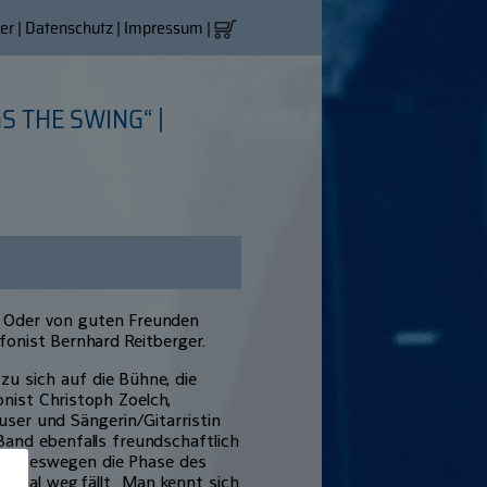
er
|
Datenschutz
|
Impressum
|
S THE SWING“ |
n. Oder von guten Freunden
fonist Bernhard Reitberger.
zu sich auf die Bühne, die
onist Christoph Zoelch,
user und Sängerin/Gitarristin
 Band ebenfalls freundschaft­lich
el, weswegen die Phase des
 mal weg­fällt. Man kennt sich