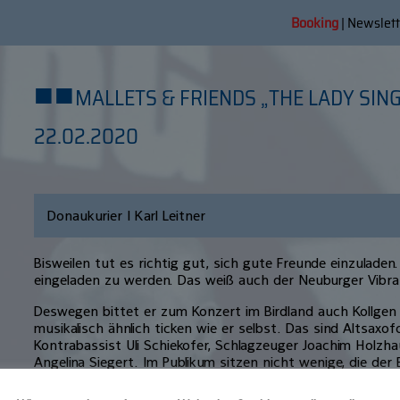
Booking
|
Newslett
■
■
MALLETS & FRIENDS „THE LADY SING
22.02.2020
Donaukurier | Karl Leitner
Bisweilen tut es richtig gut, sich gute Freunde einzulade
eingeladen zu werden. Das weiß auch der Neuburger Vi­bra
Deswegen bittet er zum Konzert im Birdland auch Kollgen 
musikalisch ähnlich ticken wie er selbst. Das sind Altsaxof
Kontrabassist Uli Schiekofer, Schlagzeuger Joachim Holzha
Angelina Siegert. Im Publikum sitzen nicht weni­ge, die der
verbunden sind. Das macht das Kon­zert zu einem Heimspi
vorsichtigen Abwartens und des sich Beschnupperns schon