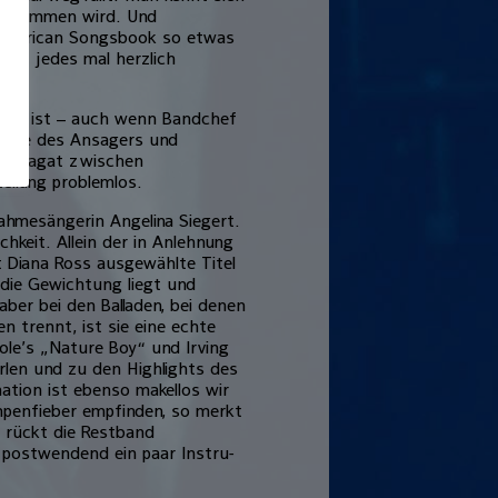
 zukommen wird. Und
 American Songs­book so etwas
und jedes mal herzlich
rdland ist – auch wenn Bandchef
 Rolle des Ansagers und
en Spagat zwischen
tellung problemlos.
nahmesängerin Angelina Siegert.
chkeit. Allein der in Anlehnung
mit Diana Ross ausgewählte Titel
die Gewichtung liegt und
aber bei den Bal­laden, bei denen
 trennt, ist sie eine echte
le’s „Nature Boy“ und Irving
len und zu den High­lights des
nation ist ebenso makellos wir
ampenfieber empfinden, so merkt
 rückt die Restband
t postwendend ein paar Instru­