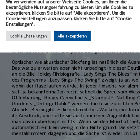
Wir verwenden auf unserer Webseite Cookies, um Ihnen die
schließlich und weiß wenigstens ungefähr, was auf einen
bestmögliche Nutzungserfahrung zu bieten. Um alle Cookies zu
letztendlich sind auch die Kompositionen aus dem Great
akzeptieren, klicken Sie bitte auf "Alle akzeptieren". Um die
wie gute Freunde, die man schon immer gerne ge­hört hat 
Cookieeinstellungen anzupassen, klicken Sie bitte auf "Cookie
begrüßt, sobald sie ei­nem über den Weg laufen.
Einstellungen".
Die Band spielt solide, die Soli sitzen, die Stimmung im Bi
Cookie Einstellungen
Alle akzeptieren
Reitberger am Vibrafon eindeutig mehr punktet als in der
Entertainers – hervorragend und die Musiker meistern d
öffentlichem Auftritt und persönlich gefärbter Privatvors
Optischer wie akustischer Blickfang ist natürlich die Aus
Das war zu erwarten, aber nicht unbedingt in dieser Deutli
an die Billie Holiday-Filmbiografie „Lady Sings The Blues“ 
des Programms „Lady Sings The Swing“ zweigt ja an, wo 
wohin der Hase laufen würde. In je­der Hinsicht, vor allem 
sich ja bekanntermaßen recht schnell die Spreu vom Weizen
Offenbarung. Hoagy Carmichael’s „Stardust“, Nat King Co
Gordon’s „Unforgettable“ werden durch sie zu echten Per
Abends. Bei ihr gibt es kein stimmliches Wackeln, ihre Into
ihr Ausdruck, und sollte sie auch nur einen Augenblick L
man davon überhaupt nichts. Wenn sie den Mund öffnet,
automatisch ein klein wenig in den Hintergrund. Die setz
mentalnummern dagegen und die Sache ist wieder im Lot.