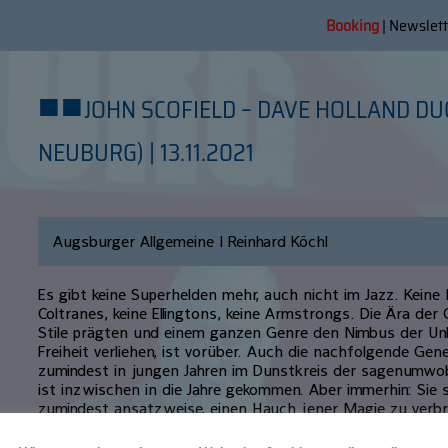
Booking
|
Newslett
■
■
JOHN SCOFIELD – DAVE HOLLAND D
NEUBURG) | 13.11.2021
Augsburger Allgemeine | Reinhard Köchl
Es gibt keine Superhelden mehr, auch nicht im Jazz. Keine
Coltranes, keine Ellingtons, keine Armstrongs. Die Ära der 
Stile prägten und einem ganzen Genre den Nimbus der Un
Freiheit verliehen, ist vorüber. Auch die nachfolgende Gener
zumindest in jungen Jahren im Dunstkreis der sagenumwob
ist inzwischen in die Jahre gekommen. Aber immerhin: Sie 
zumindest ansatzweise, einen Hauch jener Magie zu verbre
coolsten, zur aufregendsten Musik dieses Planeten werden 
wenn sich zwei Thronfolger wie John Scofield und Dave H