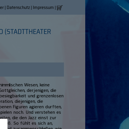
er
|
Datenschutz
|
Impressum
|
UO (STADTTHEATER
 himmlischen Wesen, keine
Gottgleichen, derjenigen, die
besiegbarkeit und grenzenlosen
ation, diejenigen, die
enen Figuren agieren durften,
spielen noch. Und verstehen es
iten, die den Jazz einst zur
ließ. So fühlt es sich an,
olland zusammenschließen, wie