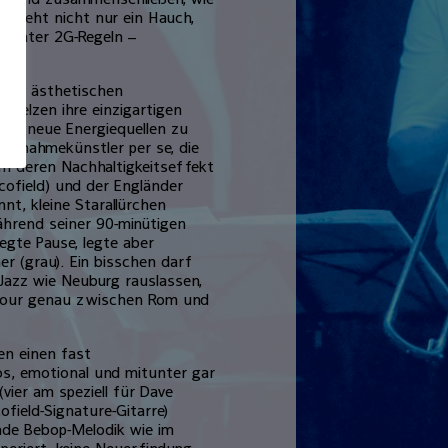
nn weht nicht nur ein Hauch,
– unter 2G-Regeln –
die ästhetischen
melzen ihre einzigartigen
nen, neue Energiequellen zu
 Ausnahmekünstler per se, die
um deren Nachhaltigkeitseffekt
ofield) und der Engländer
nt, kleine Starallürchen
hrend seiner 90-minütigen
egte Pause, legte aber
r (grau). Ein bisschen darf
Jazz wie Neuburg rauslassen,
atour genau zwischen Rom und
en einen fast
os, emotional und mitunter gar
vier am speziell für Dave
field-Signature-Gitarre)
ende Bebop-Melodik wie im
eriert, keine Neuerfindung