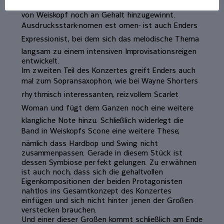
Rowles zu, die durch das ideenreiche Arrangement
von Weiskopf noch an Gehalt hinzugewinnt.
Ausdrucksstark-nomen est omen- ist auch Enders
Expressionist, bei dem sich das melodische Thema
langsam zu einem intensiven Improvisationsreigen
entwickelt.
Im zweiten Teil des Konzertes greift Enders auch
mal zum Sopransaxophon, wie bei Wayne Shorters
rhythmisch interessanten, reizvollem Scarlet
Woman und fügt dem Ganzen noch eine weitere
klangliche Note hinzu. Schließlich widerlegt die
Band in Weiskopfs Scone eine weitere These;
nämlich dass Hardbop und Swing nicht
zusammenpassen. Gerade in diesem Stück ist
dessen Symbiose perfekt gelungen. Zu erwähnen
ist auch noch, dass sich die gehaltvollen
Eigenkompositionen der beiden Protagonisten
nahtlos ins Gesamtkonzept des Konzertes
einfügen und sich nicht hinter jenen der Großen
verstecken brauchen.
Und einer dieser Großen kommt schließlich am Ende