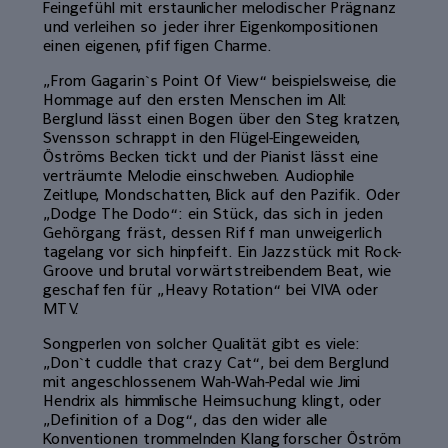
Feingefühl mit erstaunlicher melodischer Prägnanz
und verleihen so jeder ihrer Eigenkompositionen
einen eigenen, pfiffigen Charme.
„From Gagarin`s Point Of View“ beispielsweise, die
Hommage auf den ersten Menschen im All:
Berglund lässt einen Bogen über den Steg kratzen,
Svensson schrappt in den Flügel-Eingeweiden,
Öströms Becken tickt und der Pianist lässt eine
verträumte Melodie einschweben. Audiophile
Zeitlupe, Mondschatten, Blick auf den Pazifik. Oder
„Dodge The Dodo“: ein Stück, das sich in jeden
Gehörgang fräst, dessen Riff man unweigerlich
tagelang vor sich hinpfeift. Ein Jazzstück mit Rock-
Groove und brutal vorwärtstreibendem Beat, wie
geschaffen für „Heavy Rotation“ bei VIVA oder
MTV.
Songperlen von solcher Qualität gibt es viele:
„Don`t cuddle that crazy Cat“, bei dem Berglund
mit angeschlossenem Wah-Wah-Pedal wie Jimi
Hendrix als himmlische Heimsuchung klingt, oder
„Definition of a Dog“, das den wider alle
Konventionen trommelnden Klangforscher Öström