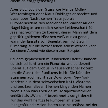
einem da entgegenschlägt.
Aber Siggi Loch, der Stars wie Marius Müller-
Westernhagen oder Klaus Doldinger entdeckte und
quasi über Nacht seinen Traumjob als
Europapräsident des Medienriesen Warner an den
Nagel hängte, um endlich seiner Leidenschaft für
Jazz nachkommen zu können, dieser Mann mit dem
geprüft goldenen Näschen weiß nur zu genau,
wann der Einsatz von Superlativen nicht zum
Bumerang für die Betroffenen selbst werden kann.
An einem Abend wie diesem zum Beispiel.
Bei dem gepriesenen musikalischen Dreieck handelt
es sich schlicht um ein Pianotrio, wie es derzeit
überall auf dem Globus in tausendfacher Potenz
um die Gunst des Publikums buhlt. Die Künstler
stammen auch nicht aus Downtown New York,
sondern aus dem schwedischen Kaff Västeras
und besitzen allesamt keinen klingenden Namen.
Noch. Denn was Loch da im Hofapothekenkeller
verklärt als „Wunder“ bezeichnete, sorgt derzeit
für das wohl heftigste Rumoren im alten
Jazzgebälk seit vielen Jahren und hinterlässt bei der