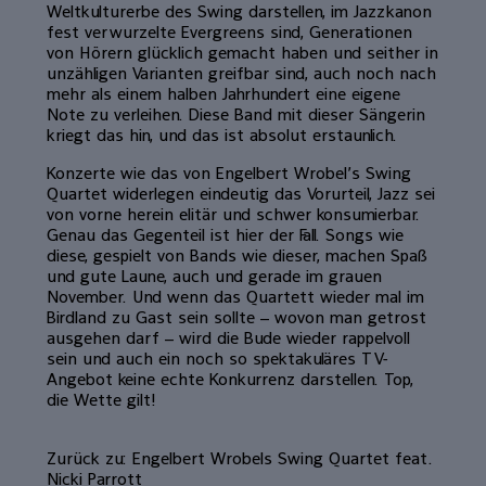
Weltkulturerbe des Swing darstellen, im Jazzkanon
fest verwurzelte Ever­greens sind, Generationen
von Hörern glücklich gemacht haben und seither in
unzähligen Varianten greifbar sind, auch noch nach
mehr als einem halben Jahr­hundert eine eigene
Note zu verleihen. Diese Band mit dieser Sängerin
kriegt das hin, und das ist absolut erstaunlich.
Konzerte wie das von Engelbert Wro­bel’s Swing
Quartet widerlegen eindeutig das Vorurteil, Jazz sei
von vorne herein elitär und schwer konsumierbar.
Genau das Gegenteil ist hier der Fall. Songs wie
diese, gespielt von Bands wie dieser, ma­chen Spaß
und gute Laune, auch und ge­rade im grauen
November. Und wenn das Quartett wieder mal im
Birdland zu Gast sein sollte – wovon man getrost
ausgehen darf – wird die Bude wieder rappelvoll
sein und auch ein noch so spektakuläres TV-
Angebot keine echte Konkurrenz darstellen. Top,
die Wette gilt!
Zurück zu: Engelbert Wrobels Swing Quartet feat.
Nicki Parrott