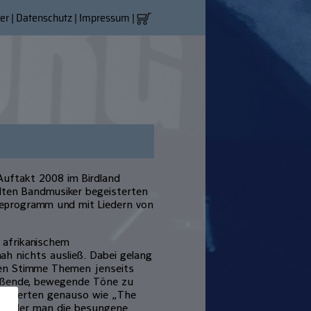
er
|
Datenschutz
|
Impressum
|
Auftakt 2008 im Birdland
ielten Bandmusiker begeisterten
eprogramm und mit Liedern von
n afrikanischem
ah nichts ausließ. Dabei gelang
en Stimme Themen jenseits
eißende, bewegende Töne zu
geisterten genauso wie „The
, bei der man die besungene