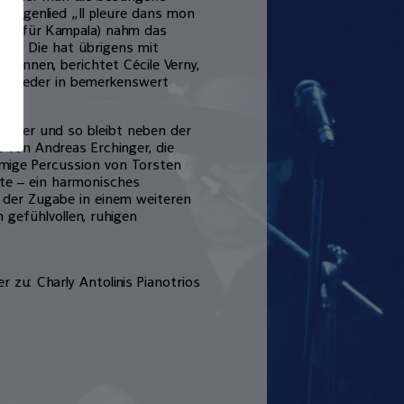
s Regenlied „Il pleure dans mon
la“ (für Kampala) nahm das
ari. Die hat übrigens mit
gonnen, berichtet Cécile Verny,
hen Lieder in bemerkenswert
Partner und so bleibt neben der
 von Andreas Erchinger, die
mmige Percussion von Torsten
eite – ein harmonisches
 der Zugabe in einem weiteren
gefühlvollen, ruhigen
r zu: Charly Antolinis Pianotrios