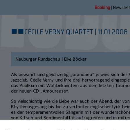
Booking
|
Newslett
■
■
CÉCILE VERNY QUARTET | 11.01.2008
Neuburger Rundschau | Elke Böcker
Als bewährt und gleichzeitig „brandneu“ erwies sich der 
Jazzclub. Cécile Verny und ihre drei hervorragend eingesp
das Publikum mit Wohlbekanntem aus dem letzten Tourne
der neuen CD „Amoureuse“.
So vielschichtig wie die Liebe war auch der Abend, der vo
Rhythmusgesang bis hin zu vertonter englischer Lyrik bein
es der temperamentvollen Sängerin mit der wunderschön
von Kitsch und Sentimentalität aufzugreifen und in mitr
verwandeln. Zerrissene Liebeserklärungen „I would…“ be
Fly“ – eine William Blake Vertonung von Andreas Erchinger