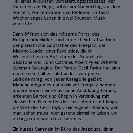
Teil eines akkuraten Vorbereitungsprozesses, der
Exerzitien am Flügel, selbst am Nachmittag vor dem
Konzert, Konzentration und Reflexion umfasst.
Wochenlanges Leben in zwei Stunden Musik
verdichtet.
Dann öffnet sich das hölzerne Portal des
Hofapothekenkellers und er erscheint tatsächlich,
der pianistische Godfather des Freejazz, der
Maximo Leader einer Revolution, die im
Wesentlichen ein Aufschrei des Sounds der
Saxofone war: John Coltrane, Albert Ayler, Ornette
Coleman. Belanglos. Der Pianist Cecil Taylor hat sich
nach einem halben Jahrhundert von jedem
Lexikoneintrag, von jeder Kategorie gelöst.
Manche mögen es nach wie vor Freejazz nennen,
andere hören seine klassische Ausbildung heraus,
erkennen Bartok und Chopin in Verbindung mit
klassischen Elementen des Jazz. Aber es ist längst
die Welt des Cecil Taylor, sein eigener Kosmos, den
man sehen muss, wenigstens einmal im Leben, um
zu begreifen, was da zu hören ist.
Ein kurzes Sammeln im Büro des Jazzclubs, dann