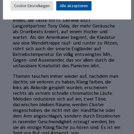
Geschwindigkeit mit 87 anderen. Eine Bewegung,
Cookie Einstellungen
Alle akzeptieren
die von den Füßen, den Zehen ausgeht, sich über
den Körper fortsetzt, bis sie in den Fingerspitzen
endet, die Taste trifft. Derweil sitzt
Langzeitpartner Tony Oxley, der mehr Geräusche
als Drumbeats kreiert, auf einem Hocker und
wartet. Als der Amerikaner beginnt, die Klaviatur
wie eine Wendeltreppe rauf- und runter zu flitzen,
rührt sich auch der smarte Engländer auf
Betriebstemperatur. Ein völlig entswingtes Mit-,
Gegen- und Auseinander, das vor allem durch die
unfassbare Kreativität des Pianisten lebt.
Themen tauchen immer wieder auf, nachdem man
dachte, sie verloren zu haben, Klangfarben, die
links als Akkorde gespielt wurden, erscheinen
rechts als extrem schnelle chromatische Läufe.
Melodien reduzieren sich auf ein, zwei Töne,
dazwischen bleiben Räume, werden Cluster
eingeschoben, die nicht mit der Handfläche oder
dem Arm angeschlagen, sondern durch Einzelnoten
in rasender Geschwindigkeit erzeugt werden, bis
sie als einzige Klangfläche zu hören sind. Es ist ein
Spiel von Ruf und Antwort, von