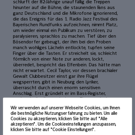
schlurft der 82-Jährige unauffällig die Treppen
hinunter auf die Bühne, die staunenden Fans aus
ganz Deutschland und die Mikrofone ignorierend,
die das Ereignis für das 1. Radio Jazz Festival des
Bayerischen Rundfunks aufzeichnen, nimmt Platz,
um wieder einmal ein Publikum zu verstören, zu
paralysieren, sprachlos zu machen. Tief über den
Bösendorfer gebeugt, der ihm bei den Proben
manch wohliges Lächeln entlockte, tupfen seine
Finger über die Tasten. Er streichelt sie, schleicht
förmlich von einer Note zur anderen, lockt,
überredet, bespricht das Elfenbein. Das hätte man
nicht erwartet. Cecil Taylor, vor dessen brachialer
Gewalt Clubbesitzer einst gar ihre Flügel
wegsperrten, gibt in Neuburg den Lyriker,
überrascht durch einen enorm sensitiven
Anschlag. Erst gründelt er im Bass-Register,
suchend, albträumend, einsam. Eine mystische
Ouvertüre voller nicht gespielter Akkorde und
Wir verwenden auf unserer Webseite Cookies, um Ihnen
Geistertriolen, ein Ertasten des Raumes, der
die bestmögliche Nutzungserfahrung zu bieten. Um alle
Atmosphäre.
Cookies zu akzeptieren, klicken Sie bitte auf "Alle
akzeptieren". Um die Cookieeinstellungen anzupassen,
Jeder Ton klingt für sich, ist präzise zu vernehmen,
klicken Sie bitte auf "Cookie Einstellungen".
und verbindet sich doch in zunehmend rasender