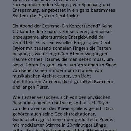
korrespondierenden Klängen, von Spannung und
Entspannung, eingebettet in ein ganz bestimmtes
System: das System Cecil Taylor.
Ein Abend der Extreme. Ein Konzertabend? Keine
CD könnte den Eindruck konservieren, den dieses
unbeugsame, altersunmilde Energiebündel da
vermittelt. Es ist ein visuelles Ereignis, wie Cecil
Taylor mit tausend schnellen Fingern die Tasten
bespringt, wie er in großen Atembewegungen
Räume öffnet. Räume, die man sehen muss, um
sie zu hören. Es geht nicht um Verstehen im Sinne
von Beherrschen, sondern um Erfahren von
musikalischen Architekturen, von Licht
durchfluteten Zimmern, dicht gefüllten Kammern
und langen Fluren.
Wie Tänzer versuchen, sich von den physischen
Beschränkungen zu befreien, so hat sich Taylor
von den Grenzen des Klavierspielens gelöst. Dazu
gehören auch seine Gedichtrezitationen.
Genuschelte, geschriene oder geflüsterte Poems
mit modulierter Stimme in 20-minütiger Länge,
selbst für des Englischen mächtige Bildungsbürger