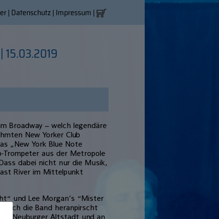
er
|
Datenschutz
|
Impressum
|
 15.03.2019
 am Broadway – welch legendäre
ühmten New Yorker Club
das „New York Blue Note
op-Trompeter aus der Metropole
ass dabei nicht nur die Musik,
ast River im Mittelpunkt
ht“ und Lee Morgan’s “Mister
 sich die Band heranpirscht
 der Neuburger Altstadt und an