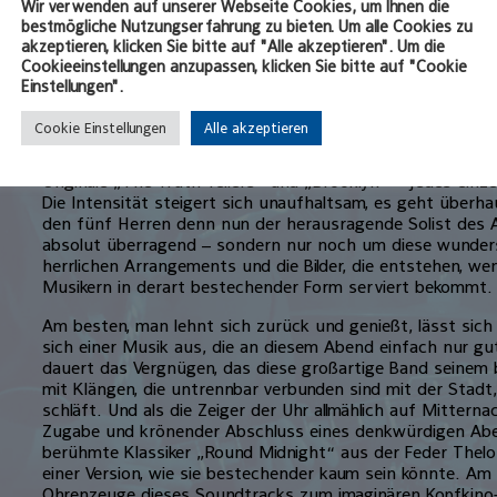
Wir verwenden auf unserer Webseite Cookies, um Ihnen die
die Optionen des eigenen Repertoires. Mit jedem Chorus 
bestmögliche Nutzungserfahrung zu bieten. Um alle Cookies zu
wagemutiger, mit jedem Takt wird die Rhythmusgruppe en
akzeptieren, klicken Sie bitte auf "Alle akzeptieren". Um die
bereits in dieser Phase des Konzerts, als hätten Magnarel
Cookieeinstellungen anzupassen, klicken Sie bitte auf "Cookie
Altsaxofon, Jeb Patton am Flügel, Fabien Marcoz am Kontr
Einstellungen".
Schlagzeug noch so einiges vor an diesem Abend.
Cookie Einstellungen
Alle akzeptieren
Und nach gut 20 Minuten legen sie dann so richtig los. Je
Sam Jones‘ „Bittersweet“, Cedar Walton‘s „Turquoise Twic
Originale „The Truth Tellers“ und „Brooklyn“ – jedes einz
Die Intensität steigert sich unaufhaltsam, es geht überh
den fünf Herren denn nun der herausragende Solist des Ab
absolut überragend – sondern nur noch um diese wunder
herrlichen Arrangements und die Bilder, die entstehen, w
Musikern in derart bestechender Form serviert bekommt.
Am besten, man lehnt sich zurück und genießt, lässt sich f
sich einer Musik aus, die an diesem Abend einfach nur gu
dauert das Vergnügen, das diese großartige Band seinem b
mit Klängen, die untrennbar verbunden sind mit der Stadt,
schläft. Und als die Zeiger der Uhr allmählich auf Mittern
Zugabe und krönender Abschluss eines denkwürdigen Abe
berühmte Klassiker „Round Midnight“ aus der Feder Thelo
einer Version, wie sie bestechender kaum sein könnte. Am 
Ohrenzeuge dieses Soundtracks zum imaginären Kopfkino-