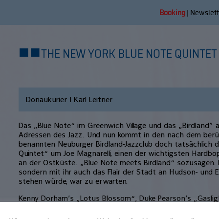
Booking
|
Newslett
■
■
THE NEW YORK BLUE NOTE QUINTET |
Donaukurier | Karl Leitner
Das „Blue Note“ im Greenwich Village und das „Birdland”
Adressen des Jazz. Und nun kommt in den nach dem ber
benannten Neuburger Birdland-Jazzclub doch tatsächlich 
Quintet“ um Joe Magnarelli, einen der wichtigsten Hardb
an der Ostküste. „Blue Note meets Birdland“ sozusagen. D
sondern mit ihr auch das Flair der Stadt an Hudson- und E
stehen würde, war zu erwarten.
Kenny Dorham’s „Lotus Blossom“, Duke Pearson’s „Gaslig
Kenyatta” sind die ersten Nummern des Abends, mit denen
an das Publikum, an die spezielle Atmosphäre des Clubs in