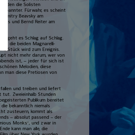
werden die Solisten
tspannter. Fürwahr, es scheint
li, Dmitry Beavsky am
abass und Bernd Reiter am
tzt geht es Schlag auf Schlag.
e“, die beiden Magnarelli-
elne Stück wird zum Ereignis.
aupt nicht mehr darum, wer von
ends ist, – jeder für sich ist
schönen Melodien, diese
enn man diese Pretiosen von
allen und treiben und liefert
t tut. Zweieinhalb Stunden
egeisterten Publikum bereitet
 die bekanntlich niemals
acht zusteuern, kommt als
nds – absolut passend – der
nious Monks‘, und zwar in
Ende kann man alle, die
Film über New York wurden,