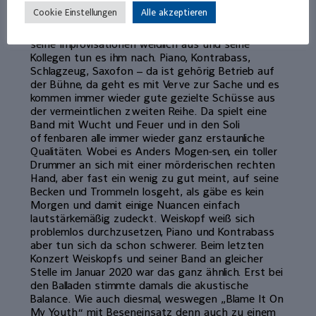
ganze Konzert legen.
Cookie Einstellungen
Alle akzeptieren
Weiskopf nutzt den ihm vorgegeben Rahmen für
seine Improvisationen weidlich aus und seine
Kollegen tun es ihm nach. Piano, Kontrabass,
Schlagzeug, Saxofon – da ist gehörig Betrieb auf
der Bühne, da geht es mit Verve zur Sache und es
kommen immer wieder gute gezielte Schüsse aus
der vermeintlichen zweiten Reihe. Da spielt eine
Band mit Wucht und Feuer und in den Soli
offenbaren alle immer wieder ganz erstaunliche
Qualitäten. Wobei es Anders Mogen-sen, ein toller
Drummer an sich mit einer mörderischen rechten
Hand, aber fast ein wenig zu gut meint, auf seine
Becken und Trommeln losgeht, als gäbe es kein
Morgen und damit einige Nuancen einfach
lautstärkemäßig zudeckt. Weiskopf weiß sich
problemlos durchzusetzen, Piano und Kontrabass
aber tun sich da schon schwerer. Beim letzten
Konzert Weiskopfs und seiner Band an gleicher
Stelle im Januar 2020 war das ganz ähnlich. Erst bei
den Balladen stimmte damals die akustische
Balance. Wie auch diesmal, weswegen „Blame It On
My Youth“ mit Beseneinsatz denn auch zu einem