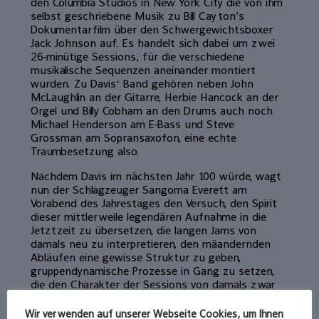
den Columbia Studios in New York City die von ihm
selbst geschriebene Musik zu Bill Cayton’s
Dokumentarfilm über den Schwergewichtsboxer
Jack Johnson auf. Es handelt sich dabei um zwei
26-minütige Sessions, für die verschiedene
musikalische Sequenzen aneinander montiert
wurden. Zu Davis‘ Band gehören neben John
McLaughlin an der Gitarre, Herbie Hancock an der
Orgel und Billy Cobham an den Drums auch noch
Michael Henderson am E-Bass und Steve
Grossman am Sopransaxofon, eine echte
Traumbesetzung also.
Nachdem Davis im nächsten Jahr 100 würde, wagt
nun der Schlagzeuger Sangoma Everett am
Vorabend des Jahrestages den Versuch, den Spirit
dieser mittlerweile legendären Aufnahme in die
Jetztzeit zu übersetzen, die langen Jams von
damals neu zu interpretieren, den mäandernden
Abläufen eine gewisse Struktur zu geben,
gruppendynamische Prozesse in Gang zu setzen,
die den Charakter der Sessions von damals zwar
wiederbeleben, sie aber auch posthum gliedern.
Wir verwenden auf unserer Webseite Cookies, um Ihnen