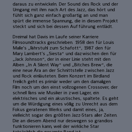
daraus zu entwickeln. Der Sound des Rock und der
Umgang mit ihm nach Art des Jazz, das hört und
fühlt sich ganz einfach großartig an und man
spürt die immense Spannung, die in diesem Projekt
steckt und sich bei dessen Aufführung entlädt.
Dreimal hat Davis im Laufe seiner Karriere
Filmsoundtracks geschrieben. 1958 den für Louis
Malle’s „Fahrstuhl zum Schafott“, 1987 den für
Mary Lambert’s „Siesta“ und dazwischen den für
„Jack Johnson“, der in einer Linie steht mit den
Alben „In A Silent Way“ und „Bitches Brew“, die
eine neue Ära an der Schnittstelle zwischen Jazz
und Rock einläuteten. Beim Konzert im Birdland
freilich geht es primär weder um den damaligen
Film noch um den einst vollzogenen Crossover, der
schnell Fans wie Musiker in zwei Lager, ein
elektrisches und ein akustisches, spaltete. Es geht
um die Würdigung eines völlig zu Unrecht aus dem
Fokus geratenen Werks und damit eines, ja,
vielleicht sogar des größten Jazz-Stars aller Zeiten.
Die an diesem Abend nur deswegen so grandios
funktionieren kann, weil der wirkliche Star
tatsächlich die gesamte Band ist.