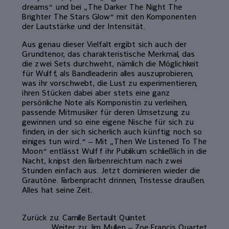
dreams“ und bei „The Darker The Night The
Brighter The Stars Glow“ mit den Komponenten
der Lautstärke und der In­tensität.
Aus genau dieser Vielfalt ergibt sich auch der
Grundtenor, das charakteristi­sche Merkmal, das
die zwei Sets durch­weht, nämlich die Möglichkeit
für Wulff, als Bandleaderin alles auszuprobieren,
was ihr vorschwebt, die Lust zu experi­mentieren,
ihren Stücken dabei aber stets eine ganz
persönliche Note als Kompo­nistin zu verleihen,
passende Mitmusiker für deren Umsetzung zu
gewinnen und so eine eigene Nische für sich zu
finden, in der sich sicherlich auch künftig noch so
einiges tun wird.“ – Mit „Then We Listened To The
Moon“ entlässt Wulff ihr Publikum schließlich in die
Nacht, knipst den Farbenreichtum nach zwei
Stunden einfach aus. Jetzt dominieren wieder die
Grautöne. Farbenpracht drin­nen, Tristesse draußen.
Alles hat seine Zeit.
Zurück zu: Camille Bertault Quintet
Weiter zu: Jim Mullen – Zoe Francis Quartet