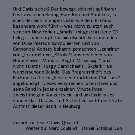
Und Davis selbst? Der bewegt sich mit spürbarer
Lust zwischen Bebop, Hard Bop und Soul Jazz, ist
einer, der sich in engen Clubs wie dem Birdland
besonders wohl fühlt – was nicht zuletzt auch
seine im New Yorker „Smalls“ mitgeschnittene CD
belegt – und sorgt für hinreißende Versionen des
von Duke Pearson komponierten und von
Cannonball Adderly bekannt gemachten „Jeannine“,
von „Ecaroh“ und „Strollin’“ aus der Feder von
Horace Silver, Monk’s „Bright Mississippi“ und
nicht zuletzt Hoagy Carmichael’s „Skylark“ als
wunderschöne Ballade. Das Programmheft des
Birdland hatte ein „Fest des brodelnden Club Jazz“
angekündigt. Dieses Versprechen lösen Davis und
seine Band in jeder einzelnen Minute ihres
zweistündigen Konzerts ein und am Ende ist es
sonnenklar: Das war mit Sicherheit nicht der letzte
Auftritt dieser Band in Neuburg.
Zurück zu: Jesse Davis Quartet
Weiter zu: Marc Copland – Daniel Schläppi Duo