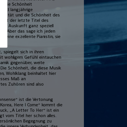
m die Schönheit
 und langjährige
ensität und die Schönheit des
eißt der letzte Titel des
ner Auskunft ganz speziell
e. „Aber das sage ich jeden
r eine exzellente Pianistin, sie
 spiegelt sich in ihren
mit wohligem Gefühl eintauchen
namik gegenüber, weite
Die Schönheit, die diese Musik
n, Wohlklang beinhaltet hier
wisses Maß an
rtes Zuhören sind also
onsense“ ist die Vertonung
 „Korea, Here I Come“ kommt die
ck, „A Letter To Her“ ist ein
t vom Titel her schon alles.
persönlichen Begegnung zu
ie innere Verbundenheit, das