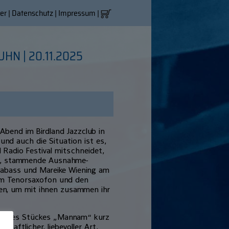
er
|
Datenschutz
|
Impressum
|
UHN | 20.11.2025
Abend im Birdland Jazzclub in
nd auch die Situation ist es,
 Radio Festival mitschneidet,
rea, stammende Ausnahme-
trabass und Mareike Wiening am
am Tenorsaxofon und den
en, um mit ihnen zusammen ihr
ung des Stückes „Mannam“ kurz
aftlicher, liebevoller Art,