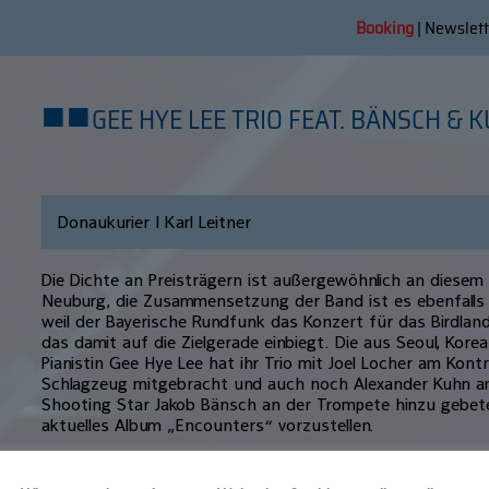
Booking
|
Newslett
■
■
GEE HYE LEE TRIO FEAT. BÄNSCH & K
Donaukurier | Karl Leitner
Die Dichte an Preisträgern ist außergewöhnlich an diesem 
Neuburg, die Zusammensetzung der Band ist es ebenfalls u
weil der Bayerische Rundfunk das Konzert für das Birdland
das damit auf die Zielgerade einbiegt. Die aus Seoul, Ko
Pianistin Gee Hye Lee hat ihr Trio mit Joel Locher am Kon
Schlagzeug mitgebracht und auch noch Alexander Kuhn 
Shooting Star Jakob Bänsch an der Trompete hinzu gebet
aktuelles Album „Encounters“ vorzustellen.
Der Titel bedeutet – wie auch die ko-reanische Bezeichn
nach der Pause – „Begegnungen“, und zwar solche freundsch